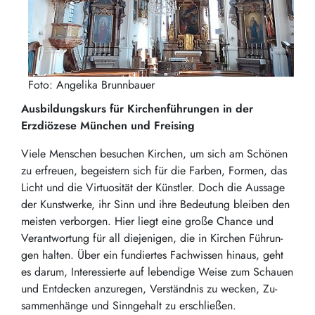
Foto: Angelika Brunnbauer
Ausbildungskurs für Kirchenführungen in der
Erzdiözese München und Freising
Viele Men­schen be­su­chen Kir­chen, um sich am Schö­nen
zu er­freu­en, be­geis­tern sich für die Far­ben, For­men, das
Licht und die Vir­tuo­si­tät der Künst­ler. Doch die Aus­sa­ge
der Kunst­wer­ke, ihr Sinn und ihre Be­deu­tung blei­ben den
meis­ten ver­bor­gen. Hier liegt eine große Chan­ce und
Ver­ant­wor­tung für all die­je­ni­gen, die in Kir­chen Füh­run­
gen hal­ten. Über ein fun­dier­tes Fach­wis­sen hin­aus, geht
es darum, Interessierte auf le­ben­di­ge Weise zum Schau­en
und Ent­de­cken an­zu­re­gen, Ver­ständ­nis zu we­cken, Zu­
sam­men­hän­ge und Sinn­ge­halt zu er­schlie­ßen.