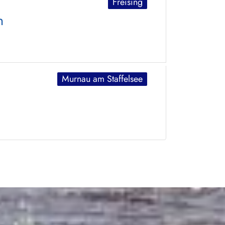
Freising
n
Murnau am Staffelsee