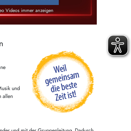
eo Videos immer anzeigen
n
ine
Musik und
 allen
ander und mit der Gruppenleitung. Dadurch